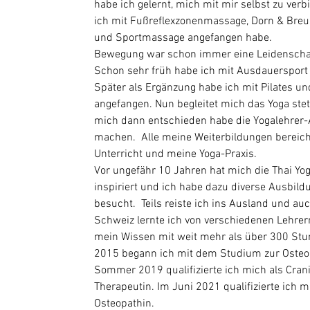
habe ich gelernt, mich mit mir selbst zu verb
ich mit Fußreflexzonenmassage, Dorn & Bre
und Sportmassage angefangen habe.
​Bewegung war schon immer eine Leidenschaf
Schon sehr früh habe ich mit Ausdauersport
Später als Ergänzung habe ich mit Pilates un
angefangen. Nun begleitet mich das Yoga steti
mich dann entschieden habe die Yogalehrer-
machen.  Alle meine Weiterbildungen bereic
Unterricht und meine Yoga-Praxis.
​Vor ungefähr 10 Jahren hat mich die Thai Yo
inspiriert und ich habe dazu diverse Ausbild
besucht.  Teils reiste ich ins Ausland und auc
Schweiz lernte ich von verschiedenen Lehrern
mein Wissen mit weit mehr als über 300 Stu
​2015 begann ich mit dem Studium zur Osteo
Sommer 2019 qualifizierte ich mich als Crani
Therapeutin. Im Juni 2021 qualifizierte ich m
Osteopathin.