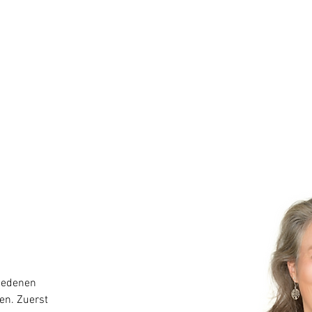
Welcome
Infos
Teacher
Programm
Tickets
iedenen 
n. Zuerst 