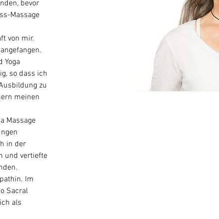
inden, bevor 
uss-Massage 
t von mir. 
 angefangen. 
d Yoga 
g, so dass ich 
Ausbildung zu 
hern meinen 
ga Massage 
ungen 
h in der 
 und vertiefte 
nden. 
pathin. Im 
o Sacral 
ich als 