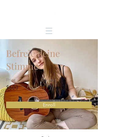
Befreie deine
Stimme
Price
Duration
$600
12 Weeks
Enroll