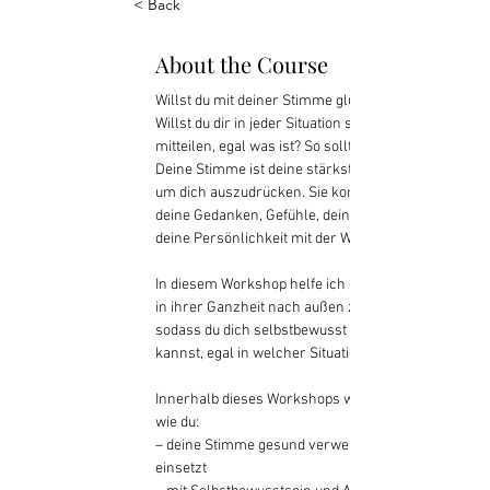
< Back
About the Course
Willst du mit deiner Stimme glücklich sein? 
Willst du dir in jeder Situation selbstsicher 
mitteilen, egal was ist? So sollte das sein! 
Deine Stimme ist deine stärkste Ressource, 
um dich auszudrücken. Sie kommuniziert 
deine Gedanken, Gefühle, deinen Intellekt und 
deine Persönlichkeit mit der Welt.
In diesem Workshop helfe ich dir deine Stimme 
in ihrer Ganzheit nach außen zu lassen, 
sodass du dich selbstbewusst ausdrücken 
kannst, egal in welcher Situation.
Innerhalb dieses Workshops wirst du lernen, 
wie du: 
– deine Stimme gesund verwendest und klar 
einsetzt