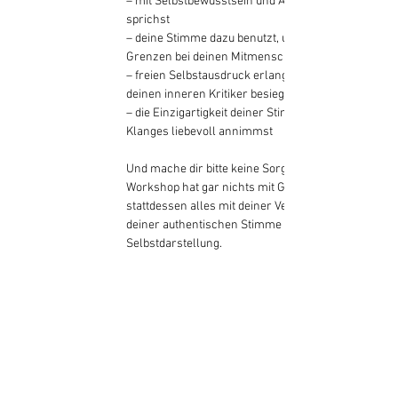
– mit Selbstbewusstsein und Aussagekraft 
sprichst 
– deine Stimme dazu benutzt, um klare 
Grenzen bei deinen Mitmenschen zu setzen 
– freien Selbstausdruck erlangst, indem du 
deinen inneren Kritiker besiegst 
– die Einzigartigkeit deiner Stimme und deines 
Klanges liebevoll annimmst
Und mache dir bitte keine Sorge, dieser 
Workshop hat gar nichts mit Gesang zu tun, 
stattdessen alles mit deiner Verbindung zu 
deiner authentischen Stimme und 
Selbstdarstellung.
Your Instructor